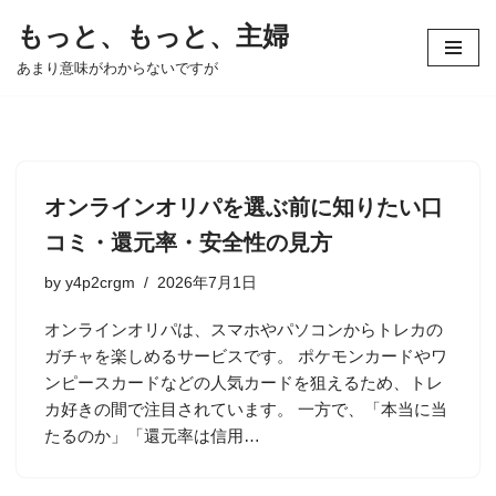
もっと、もっと、主婦
コ
あまり意味がわからないですが
ン
テ
ン
ツ
へ
オンラインオリパを選ぶ前に知りたい口
ス
コミ・還元率・安全性の見方
キ
ッ
by
y4p2crgm
2026年7月1日
プ
オンラインオリパは、スマホやパソコンからトレカの
ガチャを楽しめるサービスです。 ポケモンカードやワ
ンピースカードなどの人気カードを狙えるため、トレ
カ好きの間で注目されています。 一方で、「本当に当
たるのか」「還元率は信用…