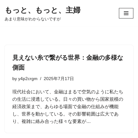
もっと、もっと、主婦
コ
あまり意味がわからないですが
ン
テ
ン
ツ
へ
見えない糸で繋がる世界：金融の多様な
ス
側面
キ
ッ
by
y4p2crgm
2025年7月17日
プ
現代社会において、金融はまるで空気のように私たち
の生活に浸透している。日々の買い物から国家規模の
経済政策まで、あらゆる場面で金融の仕組みが機能
し、世界を動かしている。その影響範囲は広大であ
り、複雑に絡み合った様々な要素が…