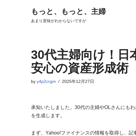
もっと、もっと、主婦
コ
あまり意味がわからないですが
ン
テ
ン
ツ
30代主婦向け！日
へ
安心の資産形成術
ス
キ
by
y4p2crgm
2025年12月27日
ッ
プ
承知いたしました。30代の主婦やOLさんにもわか
を生成します。
まず、Yahoo!ファイナンスの情報を取得し、