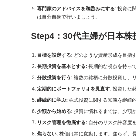
専門家のアドバイスを鵜呑みにする:
投資に関
は自分自身で行いましょう。
Step4：30代主婦が日
目標を設定する:
どのような資産形成を目指
長期投資を基本とする:
長期的な視点を持っ
分散投資を行う:
複数の銘柄に分散投資し、
定期的にポートフォリオを見直す:
投資した銘
継続的に学ぶ:
株式投資に関する知識を継続
少額から始める:
投資に慣れるまでは、少額
リスク管理を徹底する:
自分のリスク許容度
焦らない:
株価は常に変動します。焦らず、