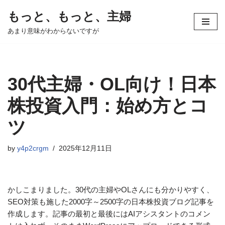
もっと、もっと、主婦
コ
あまり意味がわからないですが
ン
テ
ン
ツ
30代主婦・OL向け！日本
へ
ス
株投資入門：始め方とコ
キ
ツ
ッ
プ
by
y4p2crgm
2025年12月11日
かしこまりました。30代の主婦やOLさんにも分かりやすく、
SEO対策も施した2000字～2500字の日本株投資ブログ記事を
作成します。記事の最初と最後にはAIアシスタントのコメン