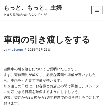
もっと、もっと、主婦
コ
あまり意味がわからないですが
ン
テ
ン
ツ
車両の引き渡しをする
へ
ス
by
y4p2crgm
2025年5月23日
キ
ッ
プ
自動車の引き渡しについてご説明いたします。
まず、売買契約が成立し、必要な書類の準備が整いました
ら、車両を引き渡す準備が整います。
引き渡しの日程は、お客様とお店との間で調整し、スムーズ
に対応できる日程を確保するようにしましょう。
通常、契約から2日後から3週間程度での引き渡しを予定して
おります。