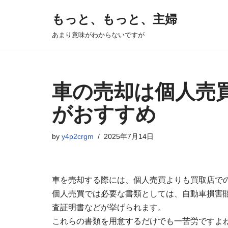
もっと、もっと、主婦
コ
あまり意味がわからないですが
ン
テ
ン
ツ
車の売却は個人売
へ
がおすすめ
ス
キ
by
y4p2crgm
2025年7月14日
ッ
プ
車を売却する際には、個人売買よりも買取店で
個人売買では必要な書類としては、自動車損害
査証明書などが挙げられます。
これらの書類を用意するだけでも一苦労ですよ