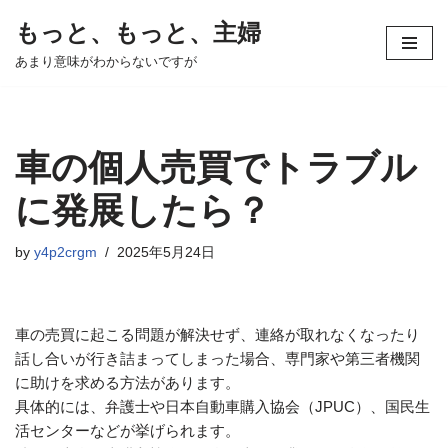
もっと、もっと、主婦
コ
あまり意味がわからないですが
ン
テ
ン
ツ
車の個人売買でトラブル
へ
ス
に発展したら？
キ
ッ
by
y4p2crgm
2025年5月24日
プ
車の売買に起こる問題が解決せず、連絡が取れなくなったり
話し合いが行き詰まってしまった場合、専門家や第三者機関
に助けを求める方法があります。
具体的には、弁護士や日本自動車購入協会（JPUC）、国民生
活センターなどが挙げられます。