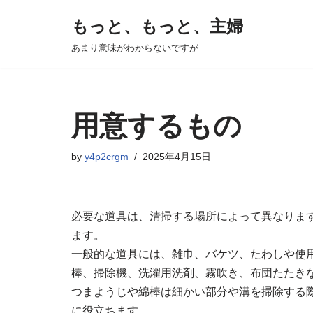
もっと、もっと、主婦
コ
あまり意味がわからないですが
ン
テ
ン
ツ
用意するもの
へ
ス
by
y4p2crgm
2025年4月15日
キ
ッ
プ
必要な道具は、清掃する場所によって異なりま
ます。
一般的な道具には、雑巾、バケツ、たわしや使
棒、掃除機、洗濯用洗剤、霧吹き、布団たたき
つまようじや綿棒は細かい部分や溝を掃除する
に役立ちます。