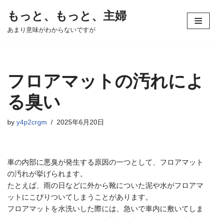
もっと、もっと、主婦
コ
あまり意味がわからないですが
ン
テ
ン
ツ
フロアマットの汚れによ
へ
ス
る臭い
キ
ッ
by
y4p2crgm
2025年6月20日
プ
車の内部に悪臭が発生する原因の一つとして、フロアマット
の汚れが挙げられます。
たとえば、雨の日などに外から靴についた泥や水がフロアマ
ットにこびりついてしまうことがあります。
フロアマットを水洗いした際には、急いで車内に敷いてしま