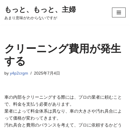
もっと、もっと、主婦
コ
あまり意味がわからないですが
ン
テ
ン
ツ
クリーニング費用が発生
へ
ス
する
キ
ッ
by
y4p2crgm
2025年7月4日
プ
車の内部をクリーニングする際には、プロの業者に頼むこと
で、料金を支払う必要があります。
業者によって料金体系は異なり、車の大きさや汚れ具合によ
って価格が変わってきます。
汚れ具合と費用のバランスを考えて、プロに依頼するかどう